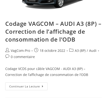
Codage VAGCOM – AUDI A3 (8P) –
Correction de l’affichage de
consommation de l’ODB
Auteur/autrice
Post
Post
VagCom-Pro
18 octobre 2022
A3 (8P)
/
Audi
de
published:
category:
Post
0 commentaire
la
comments:
publication :
Codage VCDS pour câble VAGCOM - AUDI A3 (8P) –
Correction de l’affichage de consommation de l’ODB
Codage
Continuer La Lecture
VAGCOM
–
AUDI
A3
(8P)
–