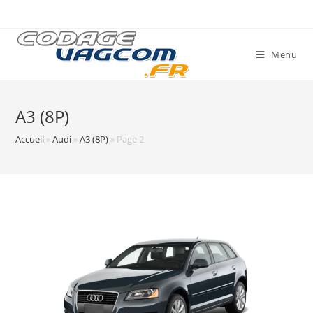
Skip
to
content
Menu
A3 (8P)
Accueil
»
Audi
»
A3 (8P)
»
Page 2