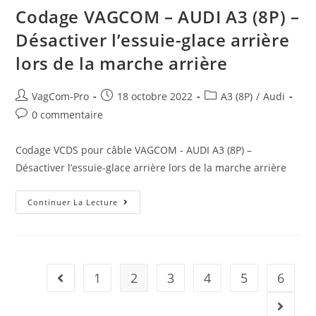
–
Codage VAGCOM – AUDI A3 (8P) –
Allumage
Automatique
Désactiver l’essuie-glace arrière
Des
Feux
lors de la marche arrière
En
Cas
De
Pluie
Auteur/autrice
Post
Post
VagCom-Pro
18 octobre 2022
A3 (8P)
/
Audi
de
published:
category:
Post
0 commentaire
la
comments:
publication :
Codage VCDS pour câble VAGCOM - AUDI A3 (8P) –
Désactiver l’essuie-glace arrière lors de la marche arrière
Codage
Continuer La Lecture
VAGCOM
–
AUDI
A3
(8P)
–
Désactiver
1
2
3
4
5
6
Go to the previous page
L’essuie-
Glace
Arrière
Aller à 
Lors