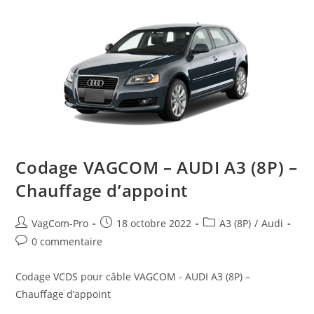
Correction
De
L’affichage
De
Consommation
De
L’ODB
Codage VAGCOM – AUDI A3 (8P) –
Chauffage d’appoint
Auteur/autrice
Post
Post
VagCom-Pro
18 octobre 2022
A3 (8P)
/
Audi
de
published:
category:
Post
0 commentaire
la
comments:
publication :
Codage VCDS pour câble VAGCOM - AUDI A3 (8P) –
Chauffage d’appoint