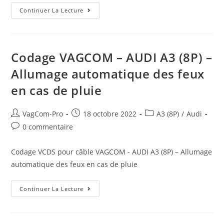
Codage
Continuer La Lecture
VAGCOM
–
AUDI
A3
(8P)
–
Codage VAGCOM – AUDI A3 (8P) –
Chauffage
D’appoint
Allumage automatique des feux
en cas de pluie
Auteur/autrice
Post
Post
VagCom-Pro
18 octobre 2022
A3 (8P)
/
Audi
de
published:
category:
Post
0 commentaire
la
comments:
publication :
Codage VCDS pour câble VAGCOM - AUDI A3 (8P) – Allumage
automatique des feux en cas de pluie
Codage
Continuer La Lecture
VAGCOM
–
AUDI
A3
(8P)