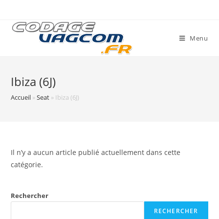
Skip
to
content
Menu
Ibiza (6J)
Accueil
»
Seat
»
Ibiza (6J)
Il n’y a aucun article publié actuellement dans cette
catégorie.
Rechercher
RECHERCHER