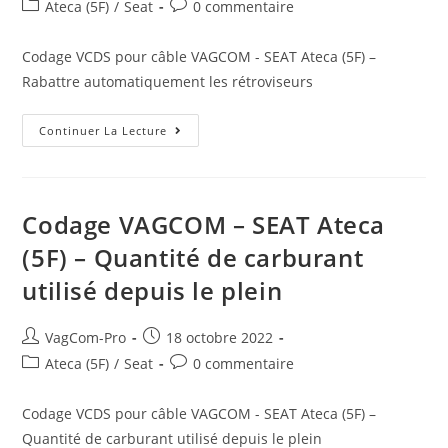
de
published:
Post
Post
Ateca (5F)
/
Seat
0 commentaire
la
category:
comments:
publication :
Codage VCDS pour câble VAGCOM - SEAT Ateca (5F) –
Rabattre automatiquement les rétroviseurs
Codage
Continuer La Lecture
VAGCOM
–
SEAT
Ateca
(5F)
–
Codage VAGCOM – SEAT Ateca
Rabattre
Automatiquement
(5F) – Quantité de carburant
Les
Rétroviseurs
utilisé depuis le plein
Auteur/autrice
Post
VagCom-Pro
18 octobre 2022
de
published:
Post
Post
Ateca (5F)
/
Seat
0 commentaire
la
category:
comments:
publication :
Codage VCDS pour câble VAGCOM - SEAT Ateca (5F) –
Quantité de carburant utilisé depuis le plein