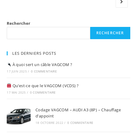
Aller à 
Les
Anti-
Brouillards
Rechercher
RECHERCHER
LES DERNIERS POSTS
À quoi sert un câble VAGCOM ?
17 JUIN 2025
/
0 COMMENTAIRE
Qu’est-ce que le VAGCOM (VCDS) ?
17 MAI 2025
/
0 COMMENTAIRE
Codage VAGCOM – AUDI A3 (8P) – Chauffage
d’appoint
18 OCTOBRE 2022
/
0 COMMENTAIRE