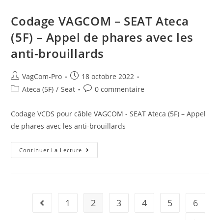
Ateca
(5F)
–
Codage VAGCOM – SEAT Ateca
Coming
/
(5F) – Appel de phares avec les
Leaving
Home
anti-brouillards
Avec
Anti-
Brouillard
Auteur/autrice
Post
VagCom-Pro
18 octobre 2022
de
published:
Post
Post
Ateca (5F)
/
Seat
0 commentaire
la
category:
comments:
publication :
Codage VCDS pour câble VAGCOM - SEAT Ateca (5F) – Appel
de phares avec les anti-brouillards
Codage
Continuer La Lecture
VAGCOM
–
SEAT
Ateca
(5F)
–
Appel
1
2
3
4
5
6
Go to the previous page
De
Phares
Avec