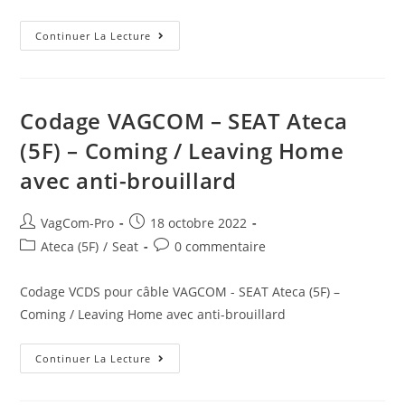
Codage
Continuer La Lecture
VAGCOM
–
SEAT
Ateca
(5F)
–
Codage VAGCOM – SEAT Ateca
Quantité
De
(5F) – Coming / Leaving Home
Carburant
Utilisé
avec anti-brouillard
Depuis
Le
Plein
Auteur/autrice
Post
VagCom-Pro
18 octobre 2022
de
published:
Post
Post
Ateca (5F)
/
Seat
0 commentaire
la
category:
comments:
publication :
Codage VCDS pour câble VAGCOM - SEAT Ateca (5F) –
Coming / Leaving Home avec anti-brouillard
Codage
Continuer La Lecture
VAGCOM
–
SEAT