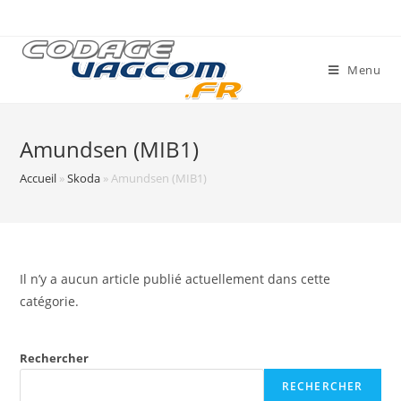
Skip
to
content
Menu
Amundsen (MIB1)
Accueil
»
Skoda
»
Amundsen (MIB1)
Il n’y a aucun article publié actuellement dans cette
catégorie.
Rechercher
RECHERCHER