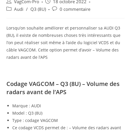
Auteur/autrice
Post
VagCom-Pro
18 octobre 2022
de
published:
Post
Post
Audi
/
Q3 (8U)
0 commentaire
la
category:
comments:
publication :
Lorsqu’on souhaite améliorer et personnaliser sa AUDI Q3
(8U), il existe de nombreuses choses très intéressants que
l’on peut réaliser soit même à l’aide du logiciel VCDS et du
câble VAGCOM. Cette option permet d’avoir – Volume des
radars avant de l’APS
Codage VAGCOM – Q3 (8U) – Volume des
radars avant de l’APS
Marque : AUDI
Model : Q3 (8U)
Type : codage VAGCOM
Ce codage VCDS permet de : – Volume des radars avant