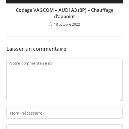
Codage VAGCOM – AUDI A3 (8P) – Chauffage
d’appoint
18 octobre 2022
Laisser un commentaire
Comment
Enter
your
name
Enter