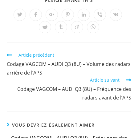
PLEASE SHARE THIS
CE
CONTENU
Ouvrir
Ouvrir
Ouvrir
Ouvrir
Ouvrir
Ouvrir
Ouvrir
dans
dans
dans
dans
dans
dans
dans
une
une
une
une
une
une
une
Ouvrir
Ouvrir
Ouvrir
Ouvrir
autre
autre
autre
autre
autre
autre
autre
dans
dans
dans
dans
fenêtre
fenêtre
fenêtre
fenêtre
fenêtre
fenêtre
fenêtre
une
une
une
une
autre
autre
autre
autre
fenêtre
fenêtre
fenêtre
fenêtre
Read
Article précédent
more
Codage VAGCOM – AUDI Q3 (8U) – Volume des radars
articles
arrière de l’APS
Article suivant
Codage VAGCOM – AUDI Q3 (8U) – Fréquence des
radars avant de l’APS
VOUS DEVRIEZ ÉGALEMENT AIMER