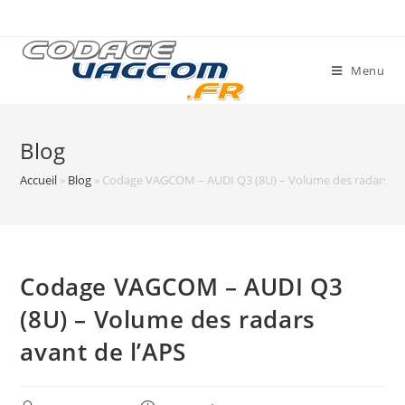
Skip
to
content
Menu
Blog
Accueil
»
Blog
»
Codage VAGCOM – AUDI Q3 (8U) – Volume des radars ava
Codage VAGCOM – AUDI Q3
(8U) – Volume des radars
avant de l’APS