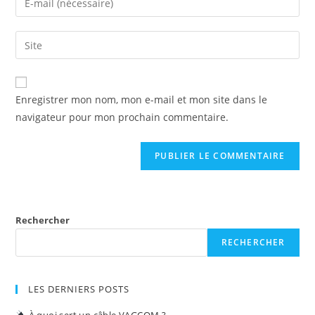
or
your
username
email
Enter
to
address
your
comment
to
website
comment
URL
Enregistrer mon nom, mon e-mail et mon site dans le
(optional)
navigateur pour mon prochain commentaire.
Rechercher
RECHERCHER
LES DERNIERS POSTS