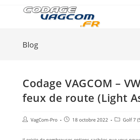
Skip
to
content
Blog
Codage VAGCOM – VW G
feux de route (Light As
Auteur/autrice
Post
Post
VagCom-Pro
18 octobre 2022
Golf 7 (
de
published:
category:
la
publication :
Il existe de nombreuses options cachées que vous pouve