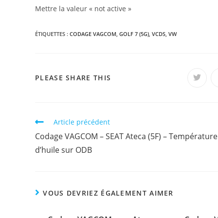
Mettre la valeur « not active »
ÉTIQUETTES :
CODAGE VAGCOM
,
GOLF 7 (5G)
,
VCDS
,
VW
PARTAGER
PLEASE SHARE THIS
Ouvrir
dans
une
CE
autre
fenêtr
CONTENU
Read
Article précédent
more
Codage VAGCOM – SEAT Ateca (5F) – Température
articles
d’huile sur ODB
VOUS DEVRIEZ ÉGALEMENT AIMER