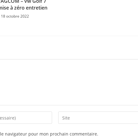
VAGCOM – vw Golf 7
mise à zéro entretien
18 octobre 2022
Enter
your
website
 le navigateur pour mon prochain commentaire.