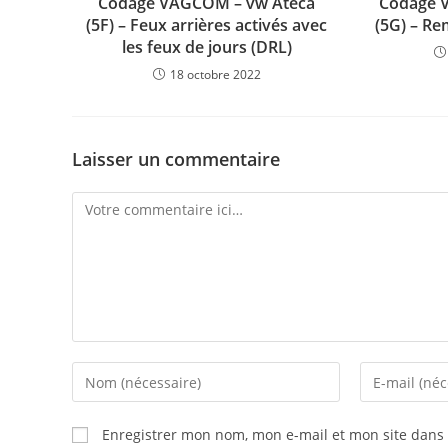
Codage VAGCOM – vw Ateca
Codage 
(5F) – Feux arrières activés avec
(5G) – Re
les feux de jours (DRL)
18 octobre 2022
Laisser un commentaire
Comment
Enter
Enter
your
your
name
email
Enregistrer mon nom, mon e-mail et mon site dans