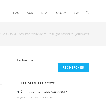
FAQ
AUDI
SEAT
SKODA
VW
f 7 (5G) – Assistant feux de route (Light Assist) toujours actif
Rechercher
RECHERCHER
LES DERNIERS POSTS
À quoi sert un câble VAGCOM ?
17 JUIN 2025
/
0 COMMENTAIRE