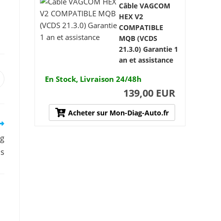
Câble VAGCOM
HEX V2
COMPATIBLE
MQB (VCDS
21.3.0) Garantie 1
an et assistance
En Stock, Livraison 24/48h
uvrir
ans
139,00 EUR
ne
utre
enêtre
Acheter sur Mon-Diag-Auto.fr
ng
s