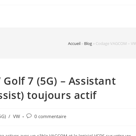
Accueil
»
Blog
»
Codage VAGCOM – VW Gol
olf 7 (5G) – Assistant
sist) toujours actif
Post
5G)
/
VW
0 commentaire
comments:
z activer avec un câble VAGCOM et le logiciel VCDS sur votre vw