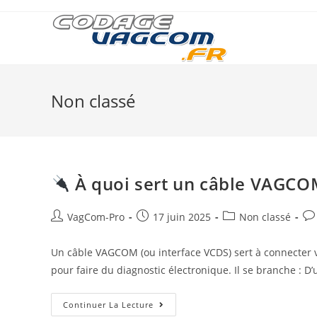
Skip
to
content
Non classé
À quoi sert un câble VAGCO
Auteur/autrice
Post
Post
Pos
VagCom-Pro
17 juin 2025
Non classé
de
published:
category:
co
la
Un câble VAGCOM (ou interface VCDS) sert à connecter 
publication :
pour faire du diagnostic électronique. Il se branche : D
Continuer La Lecture
À