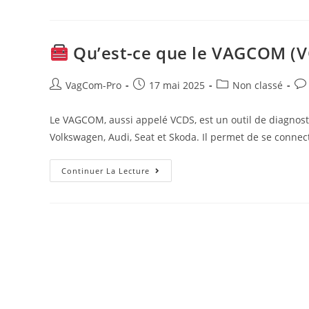
Quoi
Sert
Un
Câble
VAGCOM
Qu’est-ce que le VAGCOM (V
?
Auteur/autrice
Post
Post
Pos
VagCom-Pro
17 mai 2025
Non classé
de
published:
category:
co
la
Le VAGCOM, aussi appelé VCDS, est un outil de diagnost
publication :
Volkswagen, Audi, Seat et Skoda. Il permet de se connec
Continuer La Lecture
Qu’est-
Ce
Que
Le
VAGCOM
(VCDS)
?