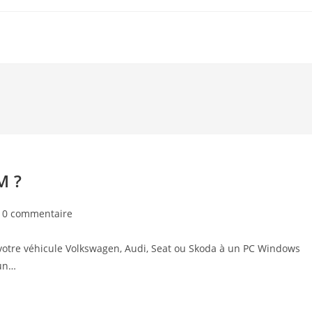
M ?
t
0 commentaire
mments:
votre véhicule Volkswagen, Audi, Seat ou Skoda à un PC Windows
’un…