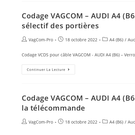
A4
(B6)
–
Codage VAGCOM – AUDI A4 (B6) 
Supprimer
Alarme
sélectif des portières
Ceinture
Auteur/autrice
Post
Post
VagCom-Pro
18 octobre 2022
A4 (B6)
/
Aud
de
published:
category:
la
Codage VCDS pour câble VAGCOM - AUDI A4 (B6) – Verroui
publication :
Codage
Continuer La Lecture
VAGCOM
–
AUDI
A4
(B6)
–
Codage VAGCOM – AUDI A4 (B6)
Verrouillage/Déverrouillage
Sélectif
la télécommande
Des
Portières
Auteur/autrice
Post
Post
VagCom-Pro
18 octobre 2022
A4 (B6)
/
Aud
de
published:
category:
la