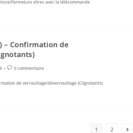
ture/Fermeture vitres avec la télécommande
 – Confirmation de
ignotants)
Post
i
0 commentaire
comments:
ation de verrouillage/déverrouillage (Clignotants)
1
2
All