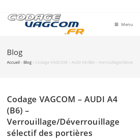
Skip
to
content
Menu
Blog
Accueil
»
Blog
»
Codage VAGCOM – AUDI A4 (B6) – Verrouillage/Déverrouill
Codage VAGCOM – AUDI A4
(B6) –
Verrouillage/Déverrouillage
sélectif des portières