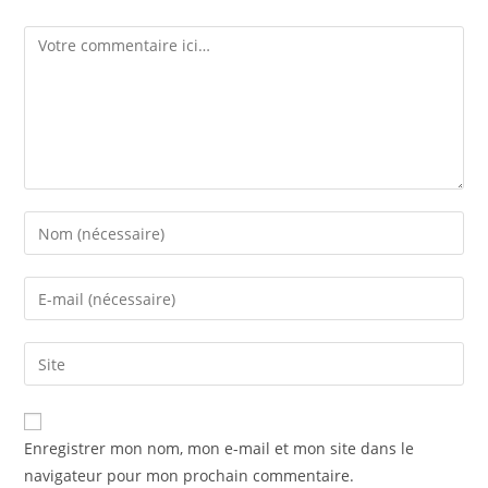
Comment
Enter
your
name
Enter
or
your
username
email
Enter
to
address
your
comment
to
website
comment
URL
Enregistrer mon nom, mon e-mail et mon site dans le
(optional)
navigateur pour mon prochain commentaire.