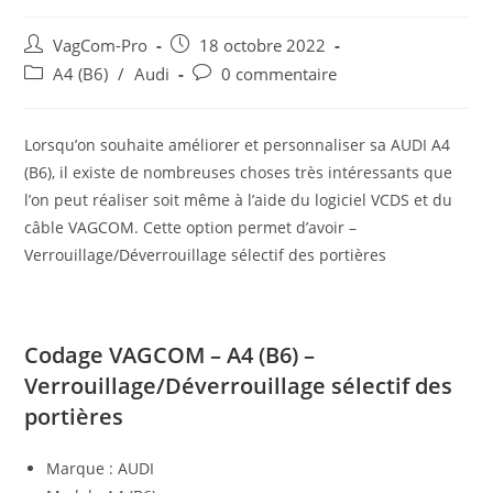
Auteur/autrice
Post
VagCom-Pro
18 octobre 2022
de
published:
Post
Post
A4 (B6)
/
Audi
0 commentaire
la
category:
comments:
publication :
Lorsqu’on souhaite améliorer et personnaliser sa AUDI A4
(B6), il existe de nombreuses choses très intéressants que
l’on peut réaliser soit même à l’aide du logiciel VCDS et du
câble VAGCOM. Cette option permet d’avoir –
Verrouillage/Déverrouillage sélectif des portières
Codage VAGCOM – A4 (B6) –
Verrouillage/Déverrouillage sélectif des
portières
Marque : AUDI