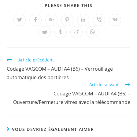
PARTAGER
PLEASE SHARE THIS
CE
CONTENU
Ouvrir
Ouvrir
Ouvrir
Ouvrir
Ouvrir
Ouvrir
Ouvrir
dans
dans
dans
dans
dans
dans
dans
une
une
une
une
une
une
une
Ouvrir
Ouvrir
Ouvrir
Ouvrir
autre
autre
autre
autre
autre
autre
autre
dans
dans
dans
dans
fenêtre
fenêtre
fenêtre
fenêtre
fenêtre
fenêtre
fenêtre
une
une
une
une
autre
autre
autre
autre
fenêtre
fenêtre
fenêtre
fenêtre
Read
Article précédent
more
Codage VAGCOM – AUDI A4 (B6) – Verrouillage
articles
automatique des portières
Article suivant
Codage VAGCOM – AUDI A4 (B6) –
Ouverture/Fermeture vitres avec la télécommande
VOUS DEVRIEZ ÉGALEMENT AIMER