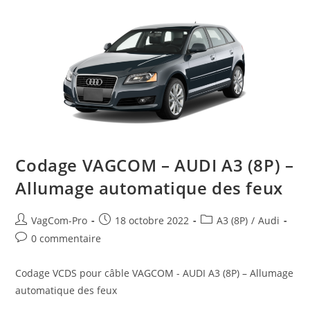
Compteur
D’erreurs
Pour
La
Gestion
Électrique
Codage VAGCOM – AUDI A3 (8P) –
Allumage automatique des feux
Auteur/autrice
Post
Post
VagCom-Pro
18 octobre 2022
A3 (8P)
/
Audi
de
published:
category:
Post
0 commentaire
la
comments:
publication :
Codage VCDS pour câble VAGCOM - AUDI A3 (8P) – Allumage
automatique des feux