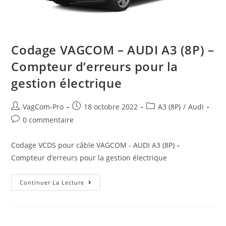
Codage VAGCOM – AUDI A3 (8P) –
Compteur d’erreurs pour la
gestion électrique
Auteur/autrice
Post
Post
VagCom-Pro
18 octobre 2022
A3 (8P)
/
Audi
de
published:
category:
Post
0 commentaire
la
comments:
publication :
Codage VCDS pour câble VAGCOM - AUDI A3 (8P) –
Compteur d’erreurs pour la gestion électrique
Codage
Continuer La Lecture
VAGCOM
–
AUDI
A3
(8P)
–