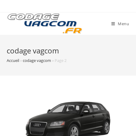
Skip
to
content
Menu
codage vagcom
Accueil
»
codage vagcom
»
Page 2