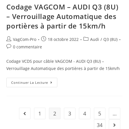
–
Codage VAGCOM – AUDI Q3 (8U)
Déverrouillage
Automatique
– Verrouillage Automatique des
Des
Portières
portières à partir de 15km/h
Auteur/autrice
Post
Post
VagCom-Pro
18 octobre 2022
Audi
/
Q3 (8U)
de
published:
category:
Post
0 commentaire
la
comments:
publication :
Codage VCDS pour câble VAGCOM - AUDI Q3 (8U) –
Verrouillage Automatique des portières à partir de 15km/h
Codage
Continuer La Lecture
VAGCOM
–
AUDI
Q3
(8U)
–
Verrouillage
1
2
3
4
5
…
Go to the previous page
Automatique
Des
Portières
34
Aller à 
À