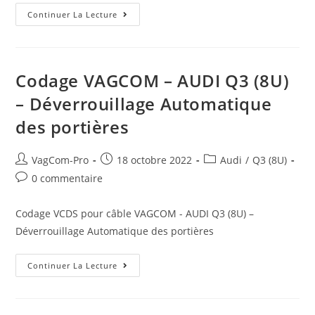
Codage
Continuer La Lecture
VAGCOM
–
AUDI
A3
(8P)
–
Codage VAGCOM – AUDI Q3 (8U)
Allumage
Automatique
– Déverrouillage Automatique
Des
Feux
des portières
Auteur/autrice
Post
Post
VagCom-Pro
18 octobre 2022
Audi
/
Q3 (8U)
de
published:
category:
Post
0 commentaire
la
comments:
publication :
Codage VCDS pour câble VAGCOM - AUDI Q3 (8U) –
Déverrouillage Automatique des portières
Codage
Continuer La Lecture
VAGCOM
–
AUDI
Q3
(8U)