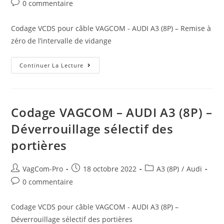
de
published:
category:
Post
0 commentaire
la
comments:
publication :
Codage VCDS pour câble VAGCOM - AUDI A3 (8P) – Remise à
zéro de l’intervalle de vidange
Codage
Continuer La Lecture
VAGCOM
–
AUDI
A3
(8P)
–
Codage VAGCOM – AUDI A3 (8P) –
Remise
À
Déverrouillage sélectif des
Zéro
De
portières
L’intervalle
De
Vidange
Auteur/autrice
Post
Post
VagCom-Pro
18 octobre 2022
A3 (8P)
/
Audi
de
published:
category:
Post
0 commentaire
la
comments:
publication :
Codage VCDS pour câble VAGCOM - AUDI A3 (8P) –
Déverrouillage sélectif des portières