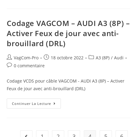
–
AUDI
A3
(8P)
–
Codage VAGCOM – AUDI A3 (8P) –
Rabattre
Les
Activer Feux de jour avec anti-
Rétroviseurs
Avec
brouillard (DRL)
Contact
Coupé
Et
Portière
Auteur/autrice
Post
Post
VagCom-Pro
18 octobre 2022
A3 (8P)
/
Audi
Ouverte
de
published:
category:
Post
0 commentaire
la
comments:
publication :
Codage VCDS pour câble VAGCOM - AUDI A3 (8P) – Activer
Feux de jour avec anti-brouillard (DRL)
Codage
Continuer La Lecture
VAGCOM
–
AUDI
A3
(8P)
–
Activer
1
2
3
4
5
6
Go to the previous page