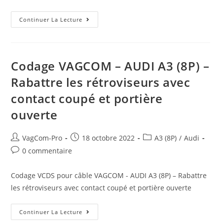
Codage
Continuer La Lecture
VAGCOM
–
AUDI
A3
(8P)
–
Codage VAGCOM – AUDI A3 (8P) –
Déverrouillage
Sélectif
Rabattre les rétroviseurs avec
Des
Portières
contact coupé et portière
ouverte
Auteur/autrice
Post
Post
VagCom-Pro
18 octobre 2022
A3 (8P)
/
Audi
de
published:
category:
Post
0 commentaire
la
comments:
publication :
Codage VCDS pour câble VAGCOM - AUDI A3 (8P) – Rabattre
les rétroviseurs avec contact coupé et portière ouverte
Codage
Continuer La Lecture
VAGCOM