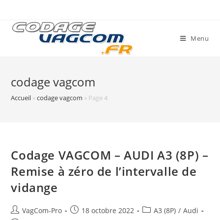
Skip
to
content
Menu
codage vagcom
Accueil
»
codage vagcom
»
Page 4
Codage VAGCOM – AUDI A3 (8P) –
Remise à zéro de l’intervalle de
vidange
Auteur/autrice
Post
Post
VagCom-Pro
18 octobre 2022
A3 (8P)
/
Audi