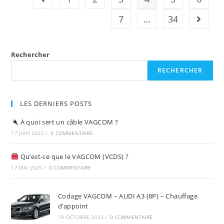
Feux
De
Jour
7
…
34
Aller à 
Avec
Anti-
Brouillard
(DRL)
Rechercher
RECHERCHER
LES DERNIERS POSTS
À quoi sert un câble VAGCOM ?
17 JUIN 2025
/
0 COMMENTAIRE
Qu’est-ce que le VAGCOM (VCDS) ?
17 MAI 2025
/
0 COMMENTAIRE
Codage VAGCOM – AUDI A3 (8P) – Chauffage
d’appoint
18 OCTOBRE 2022
/
0 COMMENTAIRE