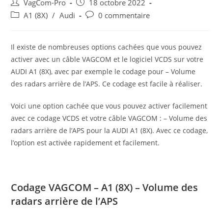
Auteur/autrice
Post
VagCom-Pro
18 octobre 2022
de
published:
Post
Post
A1 (8X)
/
Audi
0 commentaire
la
category:
comments:
publication :
Il existe de nombreuses options cachées que vous pouvez
activer avec un câble VAGCOM et le logiciel VCDS sur votre
AUDI A1 (8X), avec par exemple le codage pour – Volume
des radars arrière de l’APS. Ce codage est facile à réaliser.
Voici une option cachée que vous pouvez activer facilement
avec ce codage VCDS et votre câble VAGCOM : – Volume des
radars arrière de l’APS pour la AUDI A1 (8X). Avec ce codage,
l’option est activée rapidement et facilement.
Codage VAGCOM – A1 (8X) – Volume des
radars arrière de l’APS