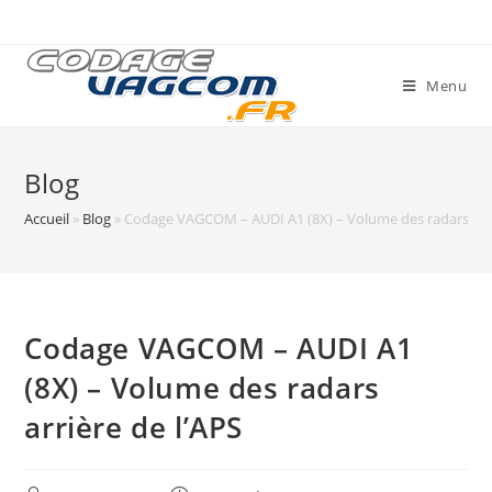
Skip
to
content
Menu
Blog
Accueil
»
Blog
»
Codage VAGCOM – AUDI A1 (8X) – Volume des radars arri
Codage VAGCOM – AUDI A1
(8X) – Volume des radars
arrière de l’APS