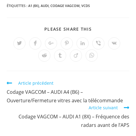
ÉTIQUETTES :
A1 (8X)
,
AUDI
,
CODAGE VAGCOM
,
VCDS
PARTAGER
PLEASE SHARE THIS
CE
CONTENU
Ouvrir
Ouvrir
Ouvrir
Ouvrir
Ouvrir
Ouvrir
Ouvrir
dans
dans
dans
dans
dans
dans
dans
une
une
une
une
une
une
une
Ouvrir
Ouvrir
Ouvrir
Ouvrir
autre
autre
autre
autre
autre
autre
autre
dans
dans
dans
dans
fenêtre
fenêtre
fenêtre
fenêtre
fenêtre
fenêtre
fenêtre
une
une
une
une
autre
autre
autre
autre
fenêtre
fenêtre
fenêtre
fenêtre
Read
Article précédent
more
Codage VAGCOM – AUDI A4 (B6) –
articles
Ouverture/Fermeture vitres avec la télécommande
Article suivant
Codage VAGCOM – AUDI A1 (8X) – Fréquence des
radars avant de l’APS