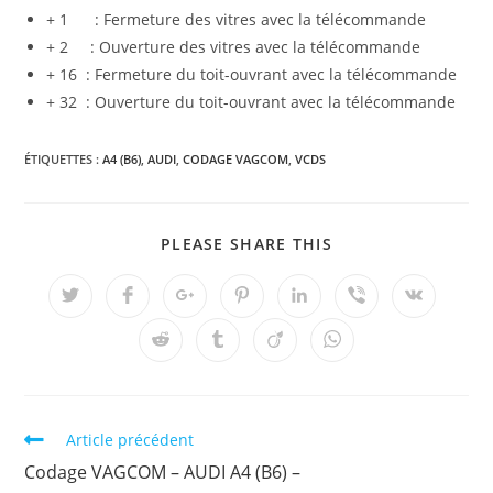
+ 1 : Fermeture des vitres avec la télécommande
+ 2 : Ouverture des vitres avec la télécommande
+ 16 : Fermeture du toit-ouvrant avec la télécommande
+ 32 : Ouverture du toit-ouvrant avec la télécommande
ÉTIQUETTES :
A4 (B6)
,
AUDI
,
CODAGE VAGCOM
,
VCDS
PARTAGER
PLEASE SHARE THIS
CE
CONTENU
Ouvrir
Ouvrir
Ouvrir
Ouvrir
Ouvrir
Ouvrir
Ouvrir
dans
dans
dans
dans
dans
dans
dans
une
une
une
une
une
une
une
Ouvrir
Ouvrir
Ouvrir
Ouvrir
autre
autre
autre
autre
autre
autre
autre
dans
dans
dans
dans
fenêtre
fenêtre
fenêtre
fenêtre
fenêtre
fenêtre
fenêtre
une
une
une
une
autre
autre
autre
autre
fenêtre
fenêtre
fenêtre
fenêtre
Read
Article précédent
more
Codage VAGCOM – AUDI A4 (B6) –
articles