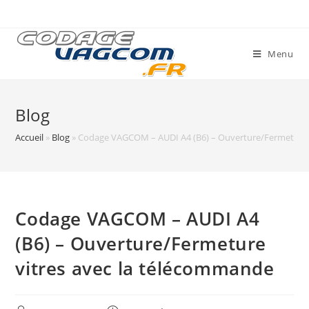
Skip
to
content
Menu
Blog
Accueil
»
Blog
»
Codage VAGCOM – AUDI A4 (B6) – Ouverture/Fermeture 
Codage VAGCOM – AUDI A4
(B6) – Ouverture/Fermeture
vitres avec la télécommande