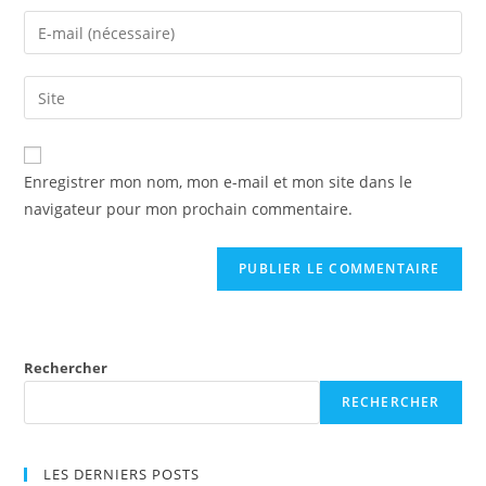
name
Enter
or
your
username
email
Enter
to
address
your
comment
to
website
comment
URL
Enregistrer mon nom, mon e-mail et mon site dans le
(optional)
navigateur pour mon prochain commentaire.
Rechercher
RECHERCHER
LES DERNIERS POSTS