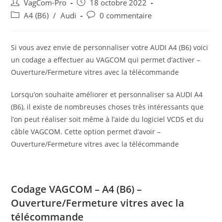
Auteur/autrice
Post
VagCom-Pro
18 octobre 2022
de
published:
Post
Post
A4 (B6)
/
Audi
0 commentaire
la
category:
comments:
publication :
Si vous avez envie de personnaliser votre AUDI A4 (B6) voici
un codage a effectuer au VAGCOM qui permet d’activer –
Ouverture/Fermeture vitres avec la télécommande
Lorsqu’on souhaite améliorer et personnaliser sa AUDI A4
(B6), il existe de nombreuses choses très intéressants que
l’on peut réaliser soit même à l’aide du logiciel VCDS et du
câble VAGCOM. Cette option permet d’avoir –
Ouverture/Fermeture vitres avec la télécommande
Codage VAGCOM – A4 (B6) –
Ouverture/Fermeture vitres avec la
télécommande